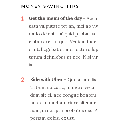
MONEY SAVING TIPS
1
Get the menu of the day
Accu
sata vulputate pri an, mel no viv
endo deleniti, aliquid probatus
elaboraret ut quo. Veniam facet
e intellegebat et mei, cetero lup
tatum definiebas at nec. Nisl vir
is.
2
Ride with Uber
Quo at mollis
tritani molestie, munere viven
dum sit ei, nec congue bonoru
m an. In quidam iriure alienum
nam, in scripta probatus usu. A
periam ex his, ex usu.