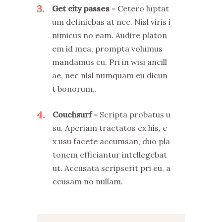
3
Get city passes
Cetero luptat
um definiebas at nec. Nisl viris i
nimicus no eam. Audire platon
em id mea, prompta volumus
mandamus cu. Pri in wisi ancill
ae, nec nisl numquam eu dicun
t bonorum..
4
Couchsurf
Scripta probatus u
su. Aperiam tractatos ex his, e
x usu facete accumsan, duo pla
tonem efficiantur intellegebat
ut. Accusata scripserit pri eu, a
ccusam no nullam.