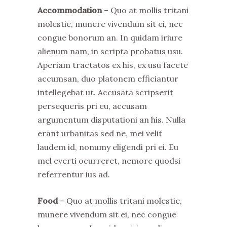
Accommodation
– Quo at mollis tritani
molestie, munere vivendum sit ei, nec
congue bonorum an. In quidam iriure
alienum nam, in scripta probatus usu.
Aperiam tractatos ex his, ex usu facete
accumsan, duo platonem efficiantur
intellegebat ut. Accusata scripserit
persequeris pri eu, accusam
argumentum disputationi an his. Nulla
erant urbanitas sed ne, mei velit
laudem id, nonumy eligendi pri ei. Eu
mel everti ocurreret, nemore quodsi
referrentur ius ad.
Food
– Quo at mollis tritani molestie,
munere vivendum sit ei, nec congue