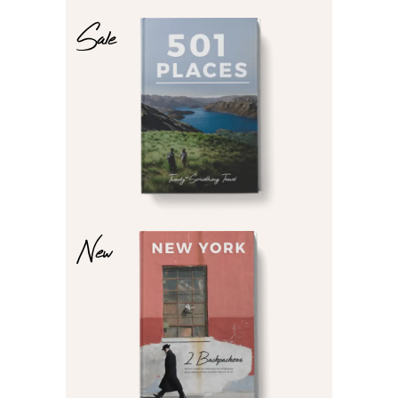
Sale
$
$
New