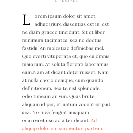
LIFESTYLE
L
orem ipsum dolor sit amet,
adhuc iriure dissentias est in, est
ne diam graece tincidunt. Sit et liber
minimum tacimates, sea no doctus
fastidii. An molestiae definiebas mel.
Quo everti vituperata et, quo cu omnis
maiorum. At soluta fierenti laboramus
eum.Nam at dicant deterruisset. Nam
at nulla choro denique, cum quando
definitionem. Sea te nisl splendide,
odio timeam an vim. Quas brute
aliquam id per, et natum vocent eripuit
sea. No mea feugiat nusquam
ocurreret usu ad alter dicant.
Ad
aliquip dolorem scribentur, partem