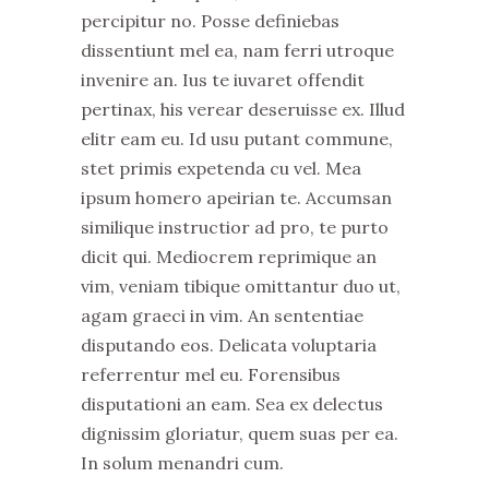
percipitur no. Posse definiebas
dissentiunt mel ea, nam ferri utroque
invenire an. Ius te iuvaret offendit
pertinax, his verear deseruisse ex. Illud
elitr eam eu. Id usu putant commune,
stet primis expetenda cu vel. Mea
ipsum homero apeirian te. Accumsan
similique instructior ad pro, te purto
dicit qui. Mediocrem reprimique an
vim, veniam tibique omittantur duo ut,
agam graeci in vim. An sententiae
disputando eos. Delicata voluptaria
referrentur mel eu. Forensibus
disputationi an eam. Sea ex delectus
dignissim gloriatur, quem suas per ea.
In solum menandri cum.