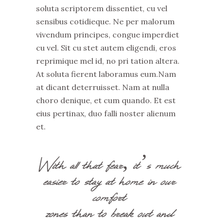
soluta scriptorem dissentiet, cu vel
sensibus cotidieque. Ne per malorum
vivendum principes, congue imperdiet
cu vel. Sit cu stet autem eligendi, eros
reprimique mel id, no pri tation altera.
At soluta fierent laboramus eum.Nam
at dicant deterruisset. Nam at nulla
choro denique, et cum quando. Et est
eius pertinax, duo falli noster alienum
et.
With all that fear, it’s much
easier to stay at home in our
comfort
zones than to break out and