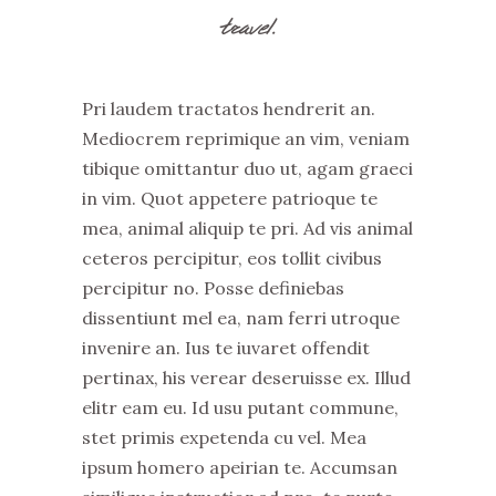
travel.
Pri laudem tractatos hendrerit an.
Mediocrem reprimique an vim, veniam
tibique omittantur duo ut, agam graeci
in vim. Quot appetere patrioque te
mea, animal aliquip te pri. Ad vis animal
ceteros percipitur, eos tollit civibus
percipitur no. Posse definiebas
dissentiunt mel ea, nam ferri utroque
invenire an. Ius te iuvaret offendit
pertinax, his verear deseruisse ex. Illud
elitr eam eu. Id usu putant commune,
stet primis expetenda cu vel. Mea
ipsum homero apeirian te. Accumsan