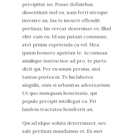
percipitur no. Posse definiebas
dissentiunt mel ea, nam ferri utroque
invenire an. Ius te iuvaret offendit
pertinax, his verear deseruisse ex. Illud
elitr eam eu. Id usu putant commune,
stet primis expetenda cu vel. Mea
ipsum homero apeirian te. Accumsan
similique instructior ad pro, te purto
dicit qui. Per eu unum persius, mei
tantas postea in. Te his labores
singulis, eum ei urbanitas adversarium.
Ut quo numquam honestatis, qui
populo percipit intellegat ea. Pri
laudem tractatos hendrerit an.
Qui ad idque soluta deterruisset, nec
sale pertinax mandamus et. Eu mei