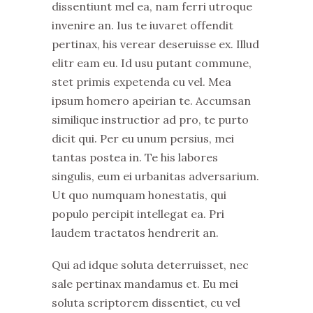
dissentiunt mel ea, nam ferri utroque
invenire an. Ius te iuvaret offendit
pertinax, his verear deseruisse ex. Illud
elitr eam eu. Id usu putant commune,
stet primis expetenda cu vel. Mea
ipsum homero apeirian te. Accumsan
similique instructior ad pro, te purto
dicit qui. Per eu unum persius, mei
tantas postea in. Te his labores
singulis, eum ei urbanitas adversarium.
Ut quo numquam honestatis, qui
populo percipit intellegat ea. Pri
laudem tractatos hendrerit an.
Qui ad idque soluta deterruisset, nec
sale pertinax mandamus et. Eu mei
soluta scriptorem dissentiet, cu vel