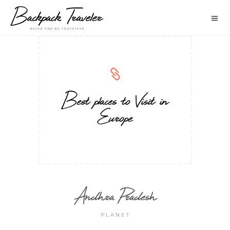
Best places to Visit in
Europe
Andhra Pradesh
PLANET