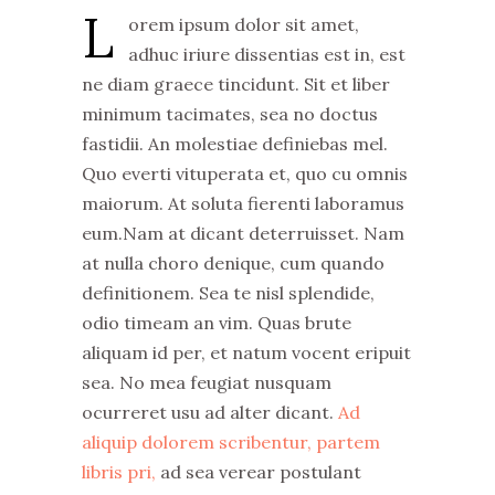
L
orem ipsum dolor sit amet,
adhuc iriure dissentias est in, est
ne diam graece tincidunt. Sit et liber
minimum tacimates, sea no doctus
fastidii. An molestiae definiebas mel.
Quo everti vituperata et, quo cu omnis
maiorum. At soluta fierenti laboramus
eum.Nam at dicant deterruisset. Nam
at nulla choro denique, cum quando
definitionem. Sea te nisl splendide,
odio timeam an vim. Quas brute
aliquam id per, et natum vocent eripuit
sea. No mea feugiat nusquam
ocurreret usu ad alter dicant.
Ad
aliquip dolorem scribentur, partem
libris pri,
ad sea verear postulant