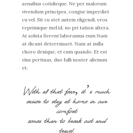
sensibus cotidieque. Ne per malorum
vivendum principes, congue imperdiet
cu vel. Sit cu stet autem eligendi, eros
reprimique mel id, no pri tation altera.
At soluta fierent laboramus eum.Nam
at dicant deterruisset. Nam at nulla
choro denique, et cum quando. Et est
eius pertinax, duo falli noster alienum
et.
With all that fear, it’s much
easier to stay at home in our
comfort
zones than to break out and
travel.