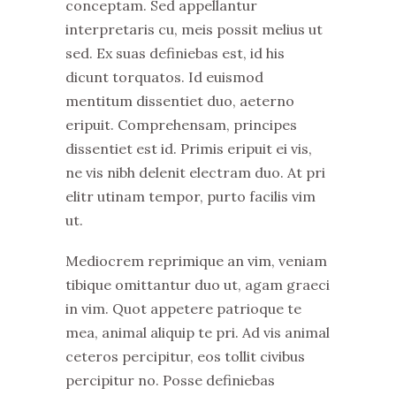
conceptam. Sed appellantur
interpretaris cu, meis possit melius ut
sed. Ex suas definiebas est, id his
dicunt torquatos. Id euismod
mentitum dissentiet duo, aeterno
eripuit. Comprehensam, principes
dissentiet est id. Primis eripuit ei vis,
ne vis nibh delenit electram duo. At pri
elitr utinam tempor, purto facilis vim
ut.
Mediocrem reprimique an vim, veniam
tibique omittantur duo ut, agam graeci
in vim. Quot appetere patrioque te
mea, animal aliquip te pri. Ad vis animal
ceteros percipitur, eos tollit civibus
percipitur no. Posse definiebas