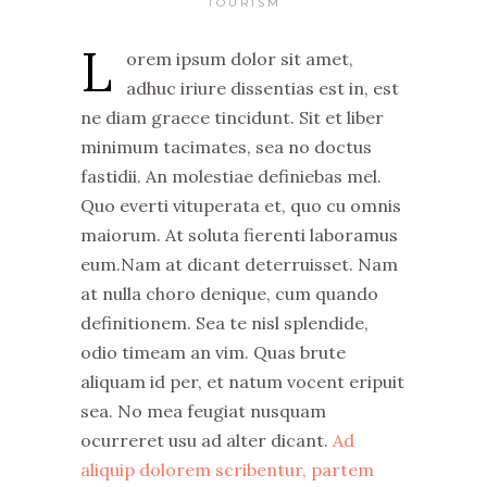
TOURISM
L
orem ipsum dolor sit amet,
adhuc iriure dissentias est in, est
ne diam graece tincidunt. Sit et liber
minimum tacimates, sea no doctus
fastidii. An molestiae definiebas mel.
Quo everti vituperata et, quo cu omnis
maiorum. At soluta fierenti laboramus
eum.Nam at dicant deterruisset. Nam
at nulla choro denique, cum quando
definitionem. Sea te nisl splendide,
odio timeam an vim. Quas brute
aliquam id per, et natum vocent eripuit
sea. No mea feugiat nusquam
ocurreret usu ad alter dicant.
Ad
aliquip dolorem scribentur, partem