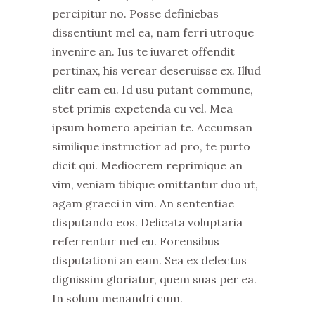
percipitur no. Posse definiebas
dissentiunt mel ea, nam ferri utroque
invenire an. Ius te iuvaret offendit
pertinax, his verear deseruisse ex. Illud
elitr eam eu. Id usu putant commune,
stet primis expetenda cu vel. Mea
ipsum homero apeirian te. Accumsan
similique instructior ad pro, te purto
dicit qui. Mediocrem reprimique an
vim, veniam tibique omittantur duo ut,
agam graeci in vim. An sententiae
disputando eos. Delicata voluptaria
referrentur mel eu. Forensibus
disputationi an eam. Sea ex delectus
dignissim gloriatur, quem suas per ea.
In solum menandri cum.