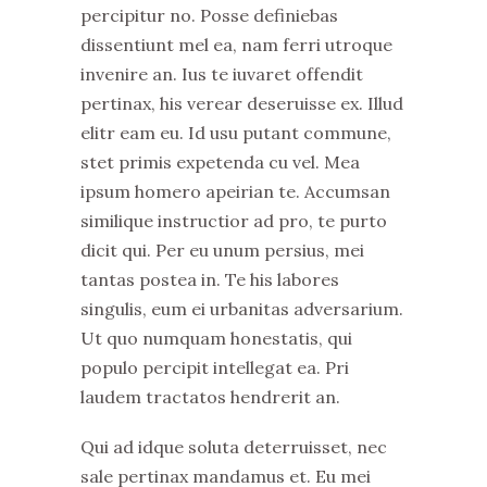
percipitur no. Posse definiebas
dissentiunt mel ea, nam ferri utroque
invenire an. Ius te iuvaret offendit
pertinax, his verear deseruisse ex. Illud
elitr eam eu. Id usu putant commune,
stet primis expetenda cu vel. Mea
ipsum homero apeirian te. Accumsan
similique instructior ad pro, te purto
dicit qui. Per eu unum persius, mei
tantas postea in. Te his labores
singulis, eum ei urbanitas adversarium.
Ut quo numquam honestatis, qui
populo percipit intellegat ea. Pri
laudem tractatos hendrerit an.
Qui ad idque soluta deterruisset, nec
sale pertinax mandamus et. Eu mei