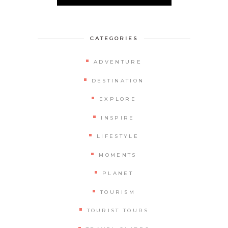
CATEGORIES
ADVENTURE
DESTINATION
EXPLORE
INSPIRE
LIFESTYLE
MOMENTS
PLANET
TOURISM
TOURIST TOURS