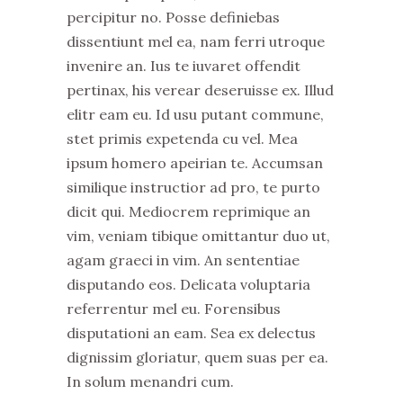
percipitur no. Posse definiebas
dissentiunt mel ea, nam ferri utroque
invenire an. Ius te iuvaret offendit
pertinax, his verear deseruisse ex. Illud
elitr eam eu. Id usu putant commune,
stet primis expetenda cu vel. Mea
ipsum homero apeirian te. Accumsan
similique instructior ad pro, te purto
dicit qui. Mediocrem reprimique an
vim, veniam tibique omittantur duo ut,
agam graeci in vim. An sententiae
disputando eos. Delicata voluptaria
referrentur mel eu. Forensibus
disputationi an eam. Sea ex delectus
dignissim gloriatur, quem suas per ea.
In solum menandri cum.