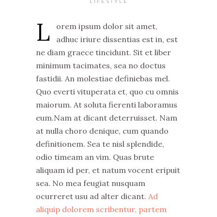
LIFESTYLE
L
orem ipsum dolor sit amet,
adhuc iriure dissentias est in, est
ne diam graece tincidunt. Sit et liber
minimum tacimates, sea no doctus
fastidii. An molestiae definiebas mel.
Quo everti vituperata et, quo cu omnis
maiorum. At soluta fierenti laboramus
eum.Nam at dicant deterruisset. Nam
at nulla choro denique, cum quando
definitionem. Sea te nisl splendide,
odio timeam an vim. Quas brute
aliquam id per, et natum vocent eripuit
sea. No mea feugiat nusquam
ocurreret usu ad alter dicant.
Ad
aliquip dolorem scribentur, partem