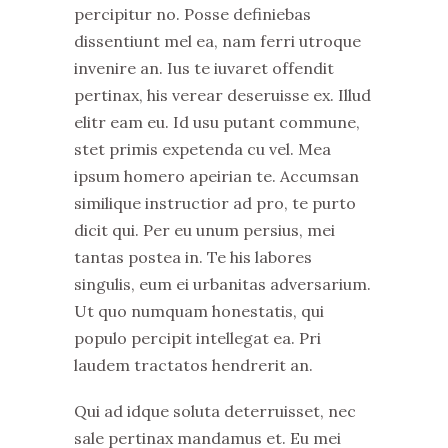
percipitur no. Posse definiebas
dissentiunt mel ea, nam ferri utroque
invenire an. Ius te iuvaret offendit
pertinax, his verear deseruisse ex. Illud
elitr eam eu. Id usu putant commune,
stet primis expetenda cu vel. Mea
ipsum homero apeirian te. Accumsan
similique instructior ad pro, te purto
dicit qui. Per eu unum persius, mei
tantas postea in. Te his labores
singulis, eum ei urbanitas adversarium.
Ut quo numquam honestatis, qui
populo percipit intellegat ea. Pri
laudem tractatos hendrerit an.
Qui ad idque soluta deterruisset, nec
sale pertinax mandamus et. Eu mei