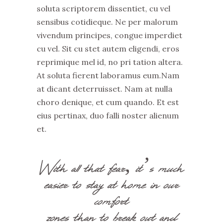
soluta scriptorem dissentiet, cu vel
sensibus cotidieque. Ne per malorum
vivendum principes, congue imperdiet
cu vel. Sit cu stet autem eligendi, eros
reprimique mel id, no pri tation altera.
At soluta fierent laboramus eum.Nam
at dicant deterruisset. Nam at nulla
choro denique, et cum quando. Et est
eius pertinax, duo falli noster alienum
et.
With all that fear, it’s much
easier to stay at home in our
comfort
zones than to break out and