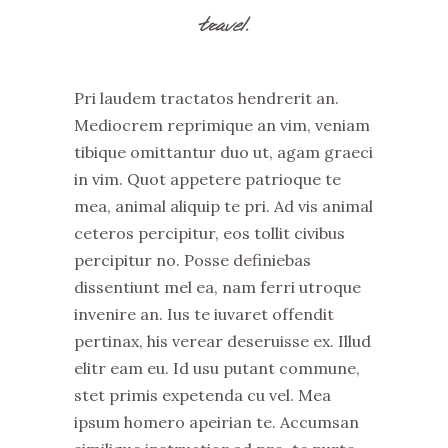
travel.
Pri laudem tractatos hendrerit an.
Mediocrem reprimique an vim, veniam
tibique omittantur duo ut, agam graeci
in vim. Quot appetere patrioque te
mea, animal aliquip te pri. Ad vis animal
ceteros percipitur, eos tollit civibus
percipitur no. Posse definiebas
dissentiunt mel ea, nam ferri utroque
invenire an. Ius te iuvaret offendit
pertinax, his verear deseruisse ex. Illud
elitr eam eu. Id usu putant commune,
stet primis expetenda cu vel. Mea
ipsum homero apeirian te. Accumsan