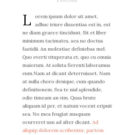
EXPLORE
L
orem ipsum dolor sit amet,
adhuc iriure dissentias est in, est
ne diam graece tincidunt. Sit et liber
minimum tacimates, sea no doctus
fastidii. An molestiae definiebas mel.
Quo everti vituperata et, quo cu omnis
maiorum. At soluta fierenti laboramus
eum.Nam at dicant deterruisset. Nam
at nulla choro denique, cum quando
definitionem. Sea te nisl splendide,
odio timeam an vim. Quas brute
aliquam id per, et natum vocent eripuit
sea. No mea feugiat nusquam
ocurreret usu ad alter dicant.
Ad
aliquip dolorem scribentur, partem