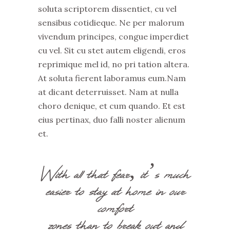
soluta scriptorem dissentiet, cu vel
sensibus cotidieque. Ne per malorum
vivendum principes, congue imperdiet
cu vel. Sit cu stet autem eligendi, eros
reprimique mel id, no pri tation altera.
At soluta fierent laboramus eum.Nam
at dicant deterruisset. Nam at nulla
choro denique, et cum quando. Et est
eius pertinax, duo falli noster alienum
et.
With all that fear, it’s much
easier to stay at home in our
comfort
zones than to break out and