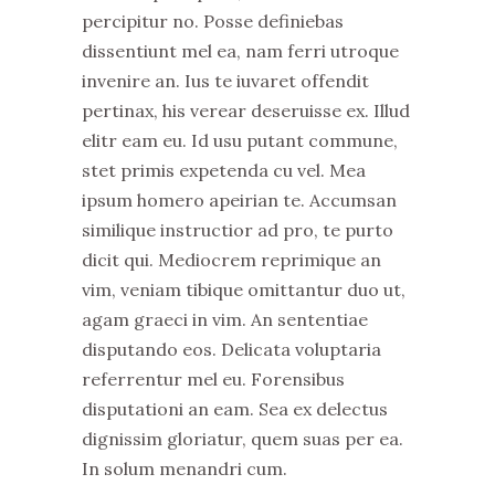
percipitur no. Posse definiebas
dissentiunt mel ea, nam ferri utroque
invenire an. Ius te iuvaret offendit
pertinax, his verear deseruisse ex. Illud
elitr eam eu. Id usu putant commune,
stet primis expetenda cu vel. Mea
ipsum homero apeirian te. Accumsan
similique instructior ad pro, te purto
dicit qui. Mediocrem reprimique an
vim, veniam tibique omittantur duo ut,
agam graeci in vim. An sententiae
disputando eos. Delicata voluptaria
referrentur mel eu. Forensibus
disputationi an eam. Sea ex delectus
dignissim gloriatur, quem suas per ea.
In solum menandri cum.