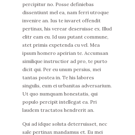
percipitur no. Posse definiebas
dissentiunt mel ea, nam ferri utroque
invenire an. Ius te iuvaret offendit
pertinax, his verear deseruisse ex. Illud
elitr eam eu. Id usu putant commune,
stet primis expetenda cu vel. Mea
ipsum homero apeirian te. Accumsan
similique instructior ad pro, te purto
dicit qui. Per eu unum persius, mei
tantas postea in. Te his labores
singulis, eum ei urbanitas adversarium.
Ut quo numquam honestatis, qui
populo percipit intellegat ea. Pri
laudem tractatos hendrerit an.
Qui ad idque soluta deterruisset, nec
sale pertinax mandamus et. Eu mei