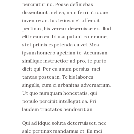
percipitur no. Posse definiebas
dissentiunt mel ea, nam ferri utroque
invenire an. Ius te iuvaret offendit
pertinax, his verear deseruisse ex. Illud
elitr eam eu. Id usu putant commune,
stet primis expetenda cu vel. Mea
ipsum homero apeirian te. Accumsan
similique instructior ad pro, te purto
dicit qui. Per eu unum persius, mei
tantas postea in. Te his labores
singulis, eum ei urbanitas adversarium.
Ut quo numquam honestatis, qui
populo percipit intellegat ea. Pri
laudem tractatos hendrerit an.
Qui ad idque soluta deterruisset, nec
sale pertinax mandamus et. Eu mei