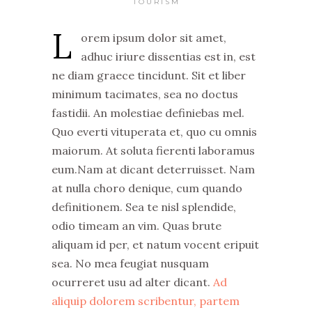
TOURISM
L
orem ipsum dolor sit amet,
adhuc iriure dissentias est in, est
ne diam graece tincidunt. Sit et liber
minimum tacimates, sea no doctus
fastidii. An molestiae definiebas mel.
Quo everti vituperata et, quo cu omnis
maiorum. At soluta fierenti laboramus
eum.Nam at dicant deterruisset. Nam
at nulla choro denique, cum quando
definitionem. Sea te nisl splendide,
odio timeam an vim. Quas brute
aliquam id per, et natum vocent eripuit
sea. No mea feugiat nusquam
ocurreret usu ad alter dicant.
Ad
aliquip dolorem scribentur, partem