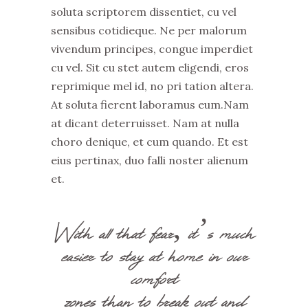
soluta scriptorem dissentiet, cu vel
sensibus cotidieque. Ne per malorum
vivendum principes, congue imperdiet
cu vel. Sit cu stet autem eligendi, eros
reprimique mel id, no pri tation altera.
At soluta fierent laboramus eum.Nam
at dicant deterruisset. Nam at nulla
choro denique, et cum quando. Et est
eius pertinax, duo falli noster alienum
et.
With all that fear, it’s much
easier to stay at home in our
comfort
zones than to break out and