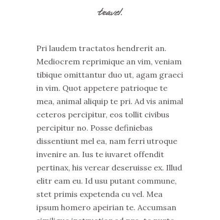
travel.
Pri laudem tractatos hendrerit an.
Mediocrem reprimique an vim, veniam
tibique omittantur duo ut, agam graeci
in vim. Quot appetere patrioque te
mea, animal aliquip te pri. Ad vis animal
ceteros percipitur, eos tollit civibus
percipitur no. Posse definiebas
dissentiunt mel ea, nam ferri utroque
invenire an. Ius te iuvaret offendit
pertinax, his verear deseruisse ex. Illud
elitr eam eu. Id usu putant commune,
stet primis expetenda cu vel. Mea
ipsum homero apeirian te. Accumsan