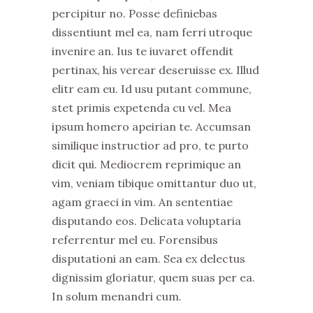
percipitur no. Posse definiebas
dissentiunt mel ea, nam ferri utroque
invenire an. Ius te iuvaret offendit
pertinax, his verear deseruisse ex. Illud
elitr eam eu. Id usu putant commune,
stet primis expetenda cu vel. Mea
ipsum homero apeirian te. Accumsan
similique instructior ad pro, te purto
dicit qui. Mediocrem reprimique an
vim, veniam tibique omittantur duo ut,
agam graeci in vim. An sententiae
disputando eos. Delicata voluptaria
referrentur mel eu. Forensibus
disputationi an eam. Sea ex delectus
dignissim gloriatur, quem suas per ea.
In solum menandri cum.