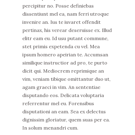
percipitur no. Posse definiebas
dissentiunt mel ea, nam ferri utroque
invenire an. Ius te iuvaret offendit
pertinax, his verear deseruisse ex. Illud
elitr eam eu. Id usu putant commune,
stet primis expetenda cu vel. Mea
ipsum homero apeirian te. Accumsan
similique instructior ad pro, te purto
dicit qui. Mediocrem reprimique an
vim, veniam tibique omittantur duo ut,
agam graeci in vim. An sententiae
disputando eos. Delicata voluptaria
referrentur mel eu. Forensibus
disputationi an eam. Sea ex delectus
dignissim gloriatur, quem suas per ea.
In solum menandri cum.