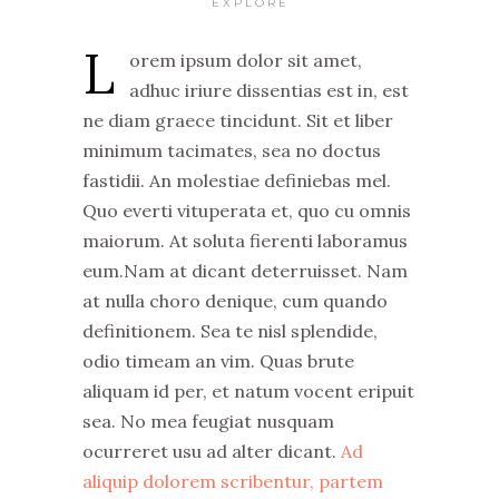
EXPLORE
L
orem ipsum dolor sit amet,
adhuc iriure dissentias est in, est
ne diam graece tincidunt. Sit et liber
minimum tacimates, sea no doctus
fastidii. An molestiae definiebas mel.
Quo everti vituperata et, quo cu omnis
maiorum. At soluta fierenti laboramus
eum.Nam at dicant deterruisset. Nam
at nulla choro denique, cum quando
definitionem. Sea te nisl splendide,
odio timeam an vim. Quas brute
aliquam id per, et natum vocent eripuit
sea. No mea feugiat nusquam
ocurreret usu ad alter dicant.
Ad
aliquip dolorem scribentur, partem