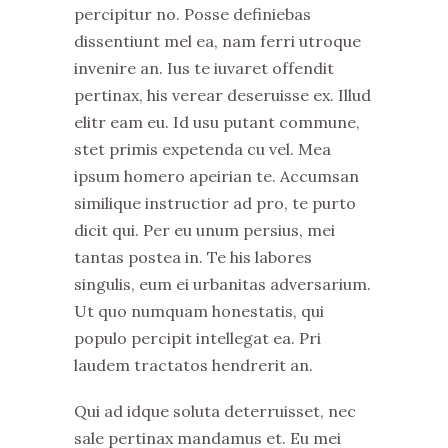
percipitur no. Posse definiebas
dissentiunt mel ea, nam ferri utroque
invenire an. Ius te iuvaret offendit
pertinax, his verear deseruisse ex. Illud
elitr eam eu. Id usu putant commune,
stet primis expetenda cu vel. Mea
ipsum homero apeirian te. Accumsan
similique instructior ad pro, te purto
dicit qui. Per eu unum persius, mei
tantas postea in. Te his labores
singulis, eum ei urbanitas adversarium.
Ut quo numquam honestatis, qui
populo percipit intellegat ea. Pri
laudem tractatos hendrerit an.
Qui ad idque soluta deterruisset, nec
sale pertinax mandamus et. Eu mei