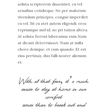
soluta scriptorem dissentiet, cu vel
sensibus cotidieque. Ne per malorum
vivendum principes, congue imperdiet
cu vel. Sit cu stet autem eligendi, eros
reprimique mel id, no pri tation altera.
At soluta fierent laboramus eum.Nam
at dicant deterruisset. Nam at nulla
choro denique, et cum quando. Et est
eius pertinax, duo falli noster alienum
et.
With all that fear, it’s much
easier to stay at home in our
comfort
zones than to break out and