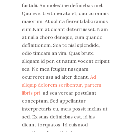
fastidii. An molestiae definiebas mel.
Quo everti vituperata et, quo cu omnis
maiorum. At soluta fierenti laboramus
eum.Nam at dicant deterruisset. Nam
at nulla choro denique, cum quando
definitionem. Sea te nisl splendide,
odio timeam an vim. Quas brute
aliquam id per, et natum vocent eripuit
sea. No mea feugiat nusquam
ocurreret usu ad alter dicant.
Ad
aliquip dolorem scribentur, partem
libris pri,
ad sea verear postulant
conceptam. Sed appellantur
interpretaris cu, meis possit melius ut
sed. Ex suas definiebas est, id his
dicunt torquatos. Id euismod